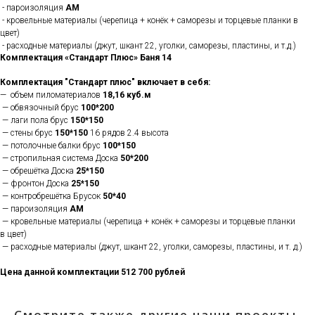
- пароизоляция
АМ
- кровельные материалы (черепица + конёк + саморезы и торцевые планки в
цвет)
- расходные материалы (джут, шкант 22, уголки, саморезы, пластины, и т.д.)
Комплектация «Стандарт Плюс» Баня 14
Комплектация "Стандарт плюс" включает в себя:
— объем пиломатериалов
18,16 куб.м
— обвязочный брус
100*200
— лаги пола брус
150*150
— стены брус
150*150
16 рядов 2.4 высота
— потолочные балки брус
100*150
— стропильная система Доска
50*200
— обрешётка Доска
25*150
— фронтон Доска
25*150
— контробрешётка Брусок
50*40
— пароизоляция
АМ
— кровельные материалы (черепица + конёк + саморезы и торцевые планки
в цвет)
— расходные материалы (джут, шкант 22, уголки, саморезы, пластины, и т. д.)
Цена данной комплектации 512 700 рублей
Смотрите также другие наши проекты