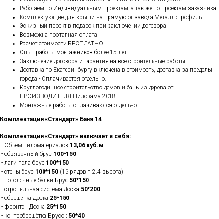
Работаем по Индивидуальным проектам, а так же по проектам заказчика.
Комплектующие для крыши на прямую от завода Металлопрофиль
Эскизный проект в подарок при заключении договора
Возможна поэтапная оплата
Расчет стоимости БЕСПЛАТНО
Опыт работы монтажников более 15 лет
Заключение договора и гарантия на все строительные работы
Доставка по Екатеринбургу включена в стоимость, доставка за пределы
города - Оплачивается отдельно.
Круглогодичное строительство домов и бань из дерева от
ПРОИЗВОДИТЕЛЯ Пилорама 2018
Монтажные работы оплачиваются отдельно.
Комплектация «Стандарт» Баня 14
Комплектация «Стандарт» включает в себя:
- Объем пиломатериалов
13,06 куб.м
- обвязочный брус
100*150
- лаги пола брус
100*150
- стены брус
100*150
(16 рядов = 2.4 высота)
- потолочные балки Брус
50*150
- стропильная система Доска
50*200
- обрешётка Доска
25*150
- фронтон Доска
25*150
- контробрешётка Брусок
50*40